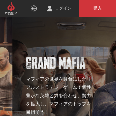
ログイン
購入
マフィアの世界を舞台にしたリ
アルストラテジーゲーム！個性
豊かな英雄と力を合わせ、勢力
を拡大し、マフィアのトップを
目指そう！