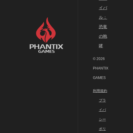
イバ
ル：
恐竜
の咆
哮
© 2026
PHANTIX
GAMES
利用規約
プラ
イバ
シー
ポリ