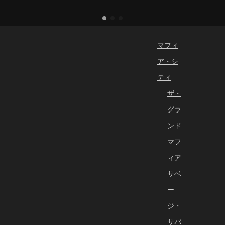
の逢瀬を楽しもう！あなたの魅力に
惹かれた「英雄」や「美女」が続々
と登場！お気に入りの英雄を育成＆
マフィ
強化すれば、さらに強力なパートナ
ア・シ
ーに。美女とはデートやミニゲーム
ティ
を楽しめるほか、彼女たちを喜ばせ
ザ・
れば思いがけない力を発揮してくれ
グラ
ることも！？全世界のプレイヤーと
ンド
競争！敵か味方か見極めろ！翻訳シ
マフ
ステムの実装により、世界中のプレ
ィア
イヤーとリアルタイムで交流可能！
サベ
仲間とともに全世界に勢力を拡大し
ー
て、他のボスや敵対勢力の動向に目
ジ・
を配ろう。
サバ