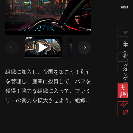
マフ
ィア
本格
SLG
無料
ダウ
3D
組織に加入し、帝国を築こう！別荘
ンロ
ゲー
を管理し、産業に投資して、バフを
ード
もっ
ム
獲得！強力な組織に入って、ファミ
詳し
リーの勢力を拡大させよう。組織の
今す
プレイヤーと協力すれば、電撃戦、
購
集団戦などの多様な戦法で戦いが有
利に！強力な英雄を募集し、美女と